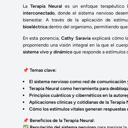
La
Terapia Neural
es un enfoque terapéutico 
interconectado
, donde el sistema nervioso desem
bienestar. A través de la aplicación de estím
bioeléctrica
dentro del organismo, permitiendo que 
En esta ponencia,
Cathy Saravia
explicará cómo l
proponiendo una visión integral en la que el cuer
sistema vivo y dinámico
que responde a estímulos co
📌
Temas clave:
El sistema nervioso como red de comunicación 
Terapia Neural como herramienta para desbloq
Principios cuánticos y cibernéticos en la autor
Aplicaciones clínicas y cotidianas de la Terapia 
Cómo los estímulos vitales generan respuestas 
📌
Beneficios de la Terapia Neural:
✅
Regulación del sistema nervioso
para mejorar la