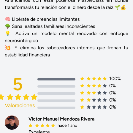
Arrancamos con esta poderosa MasterClass en donde
transformarás tu relación con el dinero desde la raíz.🌱💰
🧠 Libérate de creencias limitantes
🌳 Sana lealtades familiares inconscientes
💡 Activa un modelo mental renovado con enfoque
neurosintérgico
💥 Y elimina los saboteadores internos que frenan tu
estabilidad financiera
5
100%
0%
0%
0%
Valoraciones
0%
Victor Manuel Mendoza Rivera
hace 1 año
Excelente