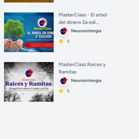
MasterClass - El arbol
del dinero 2a edi...
Neurosintergia
5
MasterClass Raices y
Ramitas
Neurosintergia
5